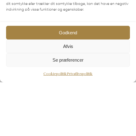
Telefontid: Mandag- Lørdag 10.30-17.00. Søndag-
dit samtykke eller trækker dit samtykke tilbage, kan det have en negativ
indvirkning på visse funktioner og egenskaber.
Lukket
på
+45 86 59 16 59
eller kontakt os på
info@samsoebadehotel.dk
Godkend
CVR-nummer: 41322373
Afvis
Se præferencer
Genveje
Cookiepolitik
Privatlivspolitik
Vilkår og betingelser
Møder
Værelser
Restaurant
Kontakt