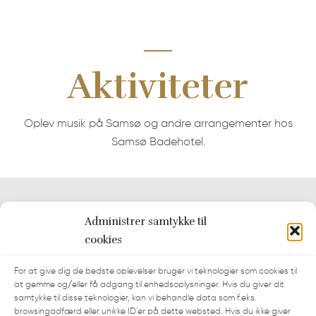
Aktiviteter
Oplev musik på Samsø og andre arrangementer hos
Samsø Badehotel.
Administrer samtykke til
Kontakt
cookies
Vesterløkken 16
For at give dig de bedste oplevelser bruger vi teknologier som cookies til
at gemme og/eller få adgang til enhedsoplysninger. Hvis du giver dit
8305 Samsø
samtykke til disse teknologier, kan vi behandle data som f.eks.
browsingadfærd eller unikke ID'er på dette websted. Hvis du ikke giver