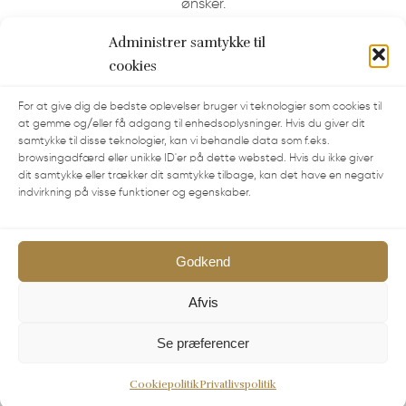
ønsker.
Administrer samtykke til
cookies
For at give dig de bedste oplevelser bruger vi teknologier som cookies til
at gemme og/eller få adgang til enhedsoplysninger. Hvis du giver dit
samtykke til disse teknologier, kan vi behandle data som f.eks.
Kontakt
browsingadfærd eller unikke ID'er på dette websted. Hvis du ikke giver
dit samtykke eller trækker dit samtykke tilbage, kan det have en negativ
Vesterløkken 16
indvirkning på visse funktioner og egenskaber.
8305 Samsø
Telefontid: Mandag- Lørdag 10.30-17.00. Søndag-
Godkend
Lukket
Afvis
på
+45 86 59 16 59
eller kontakt os på
info@samsoebadehotel.dk
Se præferencer
CVR-nummer: 41322373
Cookiepolitik
Privatlivspolitik