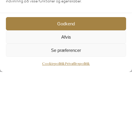
indvirkning på visse funktioner og egenskaber.
Godkend
Kontakt
Afvis
Vesterløkken 16
Se præferencer
8305 Samsø
Cookiepolitik
Privatlivspolitik
Telefontid: Mandag- Lørdag 10.30-17.00. Søndag-
Lukket
på
+45 86 59 16 59
eller kontakt os på
info@samsoebadehotel.dk
CVR-nummer: 41322373
Genveje