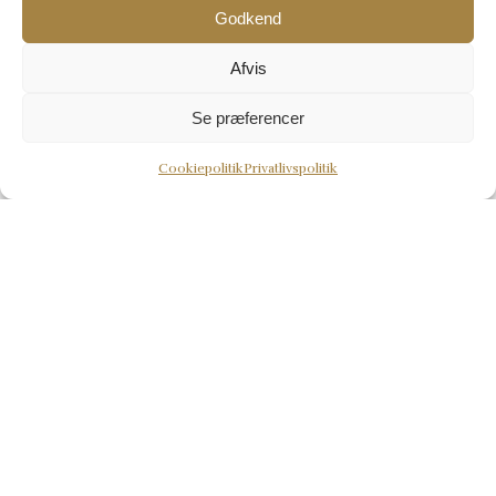
Godkend
Afvis
Se præferencer
Booking
Cookiepolitik
Privatlivspolitik
Book ved at kontakte os på
+45 86 59 16 59
eller
info@samsoebadehotel.dk
.
Vi glæder os til at tage imod dig på Samsø Badehotel.
BOOK DIT OPHOLD HER