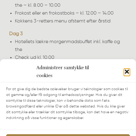
the – kl. 8.00 – 10.00
Frokost eller en frokostboks – kl. 12.00 – 14.00
Kokkens 3-retters menu afstemt efter årstid
Dag 3
Hotellets lækre morgenmadsbuffet inkl. kaffe og
the
Check ud kl. 10.00
Administrer samtykke til
Pinse ophold 4996,- for to
cookies
personer.
For at give dig de bedste oplevelser bruger vi teknologier som cookies til
Vælg mellem disse datoer:
at gemme og/eller få adgang til enhedsoplysninger. Hvis du giver dit
Ank. 26. maj og afrejse den 28. maj
samtykke til disse teknologier, kan vi behandle data som f.eks.
Ank. 28. maj og afrejse den 30. maj
browsingadfærd eller unikke ID'er på dette websted. Hvis du ikke giver
dit samtykke eller trækker dit samtykke tilbage, kan det have en negativ
indvirkning på visse funktioner og egenskaber.