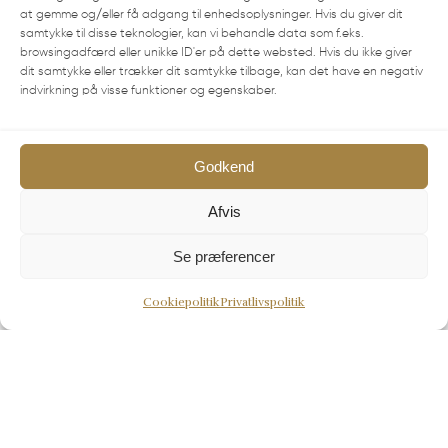
at gemme og/eller få adgang til enhedsoplysninger. Hvis du giver dit
samtykke til disse teknologier, kan vi behandle data som f.eks.
browsingadfærd eller unikke ID'er på dette websted. Hvis du ikke giver
dit samtykke eller trækker dit samtykke tilbage, kan det have en negativ
indvirkning på visse funktioner og egenskaber.
Godkend
Afvis
Se præferencer
Cookiepolitik
Privatlivspolitik
Andre værelser